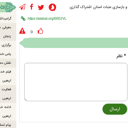
 بازسازی عتبات استان
اشتراک گذاری:
گرامیداش
معرفی س
0
زنجان
برگزاری
پاس خدما
* نظر
نقش محور
فیلم خدم
اربعین
اربعین
ادامه خ
اربعین
پیام تسل