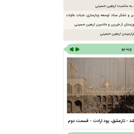
 به مناسبت اربعین حسینی
یر و تشکر ستاد توسعه وبازسازی عتبات عالیات
زستان از خیرین و خادمین اربعین حسینی
رارسیدن اربعین حسینی
ویدیو
ند - تارعشق، پود ارادت - قسمت دوم
نماهنگ صحن حضرت زهرا سلام الله عل