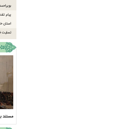
بویراحمد
پیام تقد
استان خو
تسلیت ف
ود ارادت - قسمت دوم
نماهنگ صحن حضرت زهرا سلام الله علیها
مستند بل